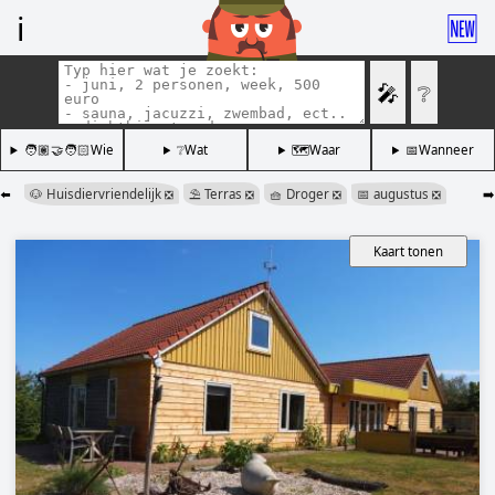
ℹ️
🆕
🎤
❔
🧑🏽‍🤝‍🧑🏻Wie
❔Wat
🗺️Waar
📅Wanneer
⬅️
🐶 Huisdiervriendelijk
⛱️ Terras
🧺 Droger
📅 augustus
➡️
❎
❎
❎
❎
Kaart tonen