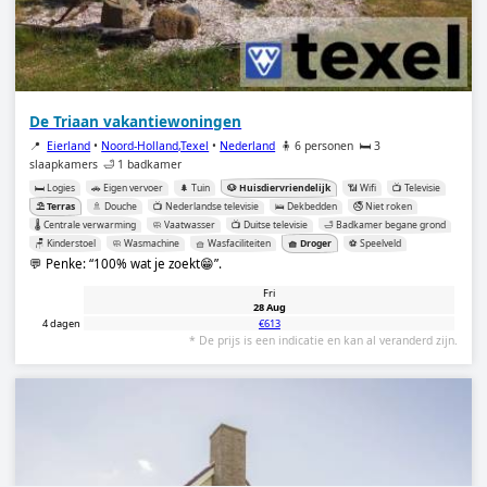
De Triaan vakantiewoningen
📍
Eierland
•
Noord-Holland,Texel
•
Nederland
🧍 6 personen
🛏️ 3
slaapkamers
🛁 1 badkamer
🛏️ Logies
🚗 Eigen vervoer
🌲 Tuin
🐶 Huisdiervriendelijk
📶 Wifi
📺 Televisie
⛱️ Terras
🚿 Douche
📺 Nederlandse televisie
🛌 Dekbedden
🚭 Niet roken
🌡️ Centrale verwarming
🧼 Vaatwasser
📺 Duitse televisie
🛁 Badkamer begane grond
🪑 Kinderstoel
🧼 Wasmachine
🧺 Wasfaciliteiten
🧺 Droger
⚽️ Speelveld
💬 Penke:
100% wat je zoekt😁
.
Fri
28 Aug
4 dagen
€613
* De prijs is een indicatie en kan al veranderd zijn.