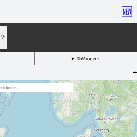
🆕
❔
📅Wanneer
➡️