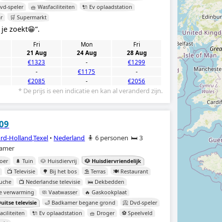
vd-speler
🧺 Wasfaciliteiten
🔌 Ev oplaadstation
r
🛒 Supermarkt
je zoekt😁
.
Fri
Mon
Fri
21 Aug
24 Aug
28 Aug
€1323
-
€1299
-
€1175
-
€2085
-
€2056
* De prijs is een indicatie en kan al veranderd zijn.
409
rd-Holland,Texel
•
Nederland
🧍 6 personen
🛏️ 3
kamer
voer
🌲 Tuin
🐶 Huisdiervrij
🐶 Huisdiervriendelijk
📺 Televisie
🌳 Bij het bos
⛱️ Terras
🍽️ Restaurant
uche
📺 Nederlandse televisie
🛌 Dekbedden
ale verwarming
🧼 Vaatwasser
🔥 Gaskookplaat
Duitse televisie
🛁 Badkamer begane grond
📀 Dvd-speler
aciliteiten
🔌 Ev oplaadstation
🧺 Droger
⚽️ Speelveld