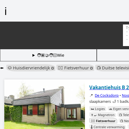
ℹ️
🧑🏽‍🤝‍🧑🏻Wie
⬅️
🐶 Huisdiervriendelijk
🚴‍♂️ Fietsverhuur
📺 Duitse televis
❎
❎
Vakantiehuis B 
📍
De Cocksdorp
•
Noo
slaapkamers
🛁 1 bad
🛏️ Logies
🚗 Eigen ver
👨‍🍳 Magnetron
📺 Tele
🚴‍♂️ Fietsverhuur
📺 Ne
🌡️ Centrale verwarming