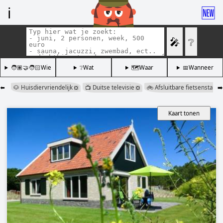
ℹ️
🆕
🎤
❔
🧑🏽‍🤝‍🧑🏻Wie
❔Wat
🗺️Waar
📅Wanneer
⬅️
🐶 Huisdiervriendelijk
📺 Duitse televisie
🚲 Afsluitbare fietsenstallin
➡️
❎
❎
Kaart tonen