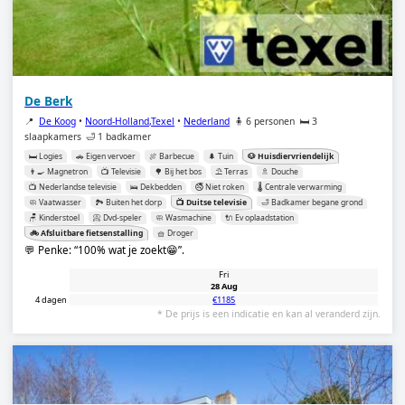
De Berk
📍
De Koog
•
Noord-Holland,Texel
•
Nederland
🧍 6 personen
🛏️ 3
slaapkamers
🛁 1 badkamer
🛏️ Logies
🚗 Eigen vervoer
🍖 Barbecue
🌲 Tuin
🐶 Huisdiervriendelijk
👨‍🍳 Magnetron
📺 Televisie
🌳 Bij het bos
⛱️ Terras
🚿 Douche
📺 Nederlandse televisie
🛌 Dekbedden
🚭 Niet roken
🌡️ Centrale verwarming
🧼 Vaatwasser
🏞️ Buiten het dorp
📺 Duitse televisie
🛁 Badkamer begane grond
🪑 Kinderstoel
📀 Dvd-speler
🧼 Wasmachine
🔌 Ev oplaadstation
🚲 Afsluitbare fietsenstalling
🧺 Droger
💬 Penke:
100% wat je zoekt😁
.
Fri
28 Aug
4 dagen
€1185
* De prijs is een indicatie en kan al veranderd zijn.