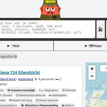
🎤
❔Wat
🗺️Waar
augustus
❎
+
iana 124 Eilandzicht
−
lland,Texel
•
Nederland
🧍 4 personen
🛏️ 2
kamer
voer
🐶 Huisdiervriendelijk
👨‍🍳 Magnetron
📺 Televisie
🚿 Douche
📺 Nederlandse televisie
🛌 Dekbedden
asser
🏞️ Buiten het dorp
📺 Duitse televisie
 oplaadstation
🚲 Afsluitbare fietsenstalling
🌆 Balkon