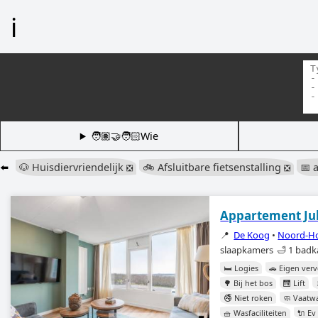
ℹ️
🧑🏽‍🤝‍🧑🏻Wie
⬅️
🐶 Huisdiervriendelijk
🚲 Afsluitbare fietsenstalling
📅 
❎
❎
Appartement Jul
📍
De Koog
•
Noord-Ho
slaapkamers
🛁 1 bad
🛏️ Logies
🚗 Eigen ver
🌳 Bij het bos
🛗 Lift
🚭 Niet roken
🧼 Vaatw
🧺 Wasfaciliteiten
🔌 Ev