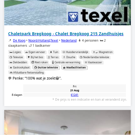
Chaletpark Bregkoog - Chalet Bregkoog 215 Zandhuisjes
📍
De Koog
•
Noord-Holland,Texel
•
Nederland
🧍 4 personen
🛏️ 2
slaapkamers
🛁 1 badkamer
🛏️ Logies
🚗 Eigen vervoer
🌲 Tuin
🐶 Huisdiervriendelijk
👨‍🍳 Magnetron
📺 Televisie
🌳 Bij het bos
⛱️ Terras
🚿 Douche
📺 Nederlandse televisie
🛌 Dekbedden
🚭 Niet roken
🌡️ Centrale verwarming
🧼 Vaatwasser
🔥 Gaskookplaat
📺 Duitse televisie
🧺 Wasfaciliteiten
🚲 Afsluitbare fietsenstalling
💬 Penke:
100% wat je zoekt😁
.
Fri
21 Aug
8 dagen
€1241
* De prijs is een indicatie en kan al veranderd zijn.