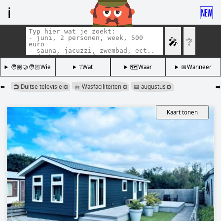
ℹ️
🆕
🎤
❔
🧑🏽‍🤝‍🧑🏻Wie
❔Wat
🗺️Waar
📅Wanneer
⬅️
📺 Duitse televisie
🧺 Wasfaciliteiten
📅 augustus
➡️
❎
❎
❎
Kaart tonen