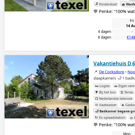
🪑 Kinderstoel
🧺 Wasfa
💬 Penke:
100% wat 
Fri
14 A
4 dagen
-
8 dagen
€14
Vakantiehuis D 
📍
De Cocksdorp
•
Noo
slaapkamers
🛁 1 bad
🛏️ Logies
🚗 Eigen ver
🌳 Bij het bos
⛱️ Terras
📺 Nederlandse televisie
🧼 Vaatwasser
🔥 Gasko
🛁 Badkamer begane gr
🔌 Ev oplaadstation
🧺
💬 Penke:
100% wat 
Mon