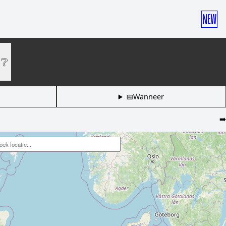
🆕
❔
📅Wanneer
➡️