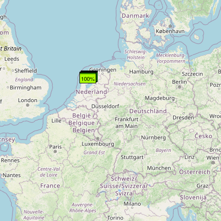
100%
100%
100%
100%
100%
100%
100%
100%
100%
100%
100%
100%
100%
100%
100%
100%
100%
100%
100%
100%
100%
100%
100%
100%
100%
100%
100%
100%
100%
100%
100%
100%
100%
100%
100%
100%
100%
100%
100%
100%
100%
100%
100%
100%
100%
100%
100%
100%
100%
100%
100%
100%
100%
100%
100%
100%
100%
100%
100%
100%
100%
100%
100%
100%
100%
100%
100%
100%
100%
100%
100%
100%
100%
100%
100%
100%
100%
100%
100%
100%
100%
100%
100%
100%
100%
100%
100%
100%
100%
100%
100%
100%
100%
100%
100%
100%
100%
100%
100%
100%
100%
100%
100%
100%
100%
100%
100%
100%
100%
100%
100%
100%
100%
100%
100%
100%
100%
100%
100%
100%
100%
100%
100%
100%
100%
100%
100%
100%
100%
100%
100%
100%
100%
100%
100%
100%
100%
100%
100%
100%
100%
100%
100%
100%
100%
100%
100%
100%
100%
100%
100%
100%
100%
100%
100%
100%
100%
100%
100%
100%
100%
100%
100%
100%
100%
100%
100%
100%
100%
100%
100%
100%
100%
100%
100%
100%
100%
100%
100%
100%
100%
100%
100%
100%
100%
100%
100%
100%
100%
100%
100%
100%
100%
100%
100%
100%
100%
100%
100%
100%
100%
100%
100%
100%
100%
100%
100%
100%
100%
100%
100%
100%
100%
100%
100%
100%
100%
100%
100%
100%
100%
100%
100%
100%
100%
100%
100%
100%
100%
100%
100%
100%
100%
100%
100%
100%
100%
100%
100%
100%
100%
100%
100%
100%
100%
100%
100%
100%
100%
100%