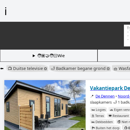
ℹ️
🧑🏽‍🤝‍🧑🏻Wie
⬅️
📺 Duitse televisie
🛁 Badkamer begane grond
🧺 Wasfa
❎
❎
Vakantiepark De
📍
De Dennen
•
Noord-
slaapkamers
🛁 1 bad
🛏️ Logies
🚗 Eigen ver
⛱️ Terras
🍽️ Restaurant
🛌 Dekbedden
🚭 Niet 
🏞️ Buiten het dorp
📺 