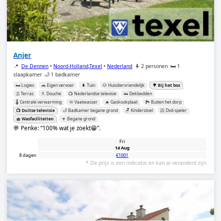
Anjer
📍
De Dennen
•
Noord-Holland,Texel
•
Nederland
🧍 2 personen
🛏️ 1
slaapkamer
🛁 1 badkamer
🛏️ Logies
🚗 Eigen vervoer
🌲 Tuin
🐶 Huisdiervriendelijk
🌳 Bij het bos
⛱️ Terras
🚿 Douche
📺 Nederlandse televisie
🛌 Dekbedden
🌡️ Centrale verwarming
🧼 Vaatwasser
🔥 Gaskookplaat
🏞️ Buiten het dorp
📺 Duitse televisie
🛁 Badkamer begane grond
🪑 Kinderstoel
📀 Dvd-speler
🧺 Wasfaciliteiten
🔽 Begane grond
💬 Penke:
100% wat je zoekt😁
.
Fri
14 Aug
8 dagen
€1001
* De prijs is een indicatie en kan al veranderd zijn.