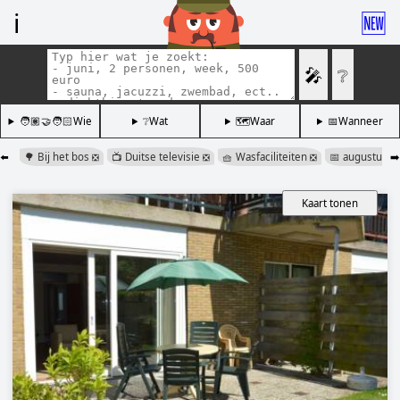
ℹ️
🆕
🎤
❔
🧑🏽‍🤝‍🧑🏻Wie
❔Wat
🗺️Waar
📅Wanneer
⬅️
🌳 Bij het bos
📺 Duitse televisie
🧺 Wasfaciliteiten
📅 augustus
➡️
❎
❎
❎
❎
Kaart tonen