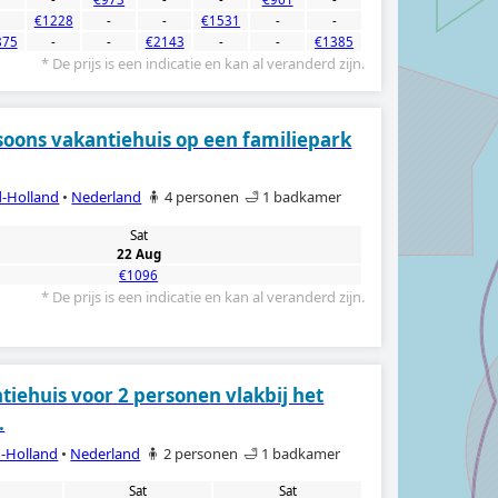
-
€1228
-
-
€1531
-
-
875
-
-
€2143
-
-
€1385
* De prijs is een indicatie en kan al veranderd zijn.
soons vakantiehuis op een familiepark
-Holland
•
Nederland
🧍 4 personen
🛁 1 badkamer
Sat
22 Aug
€1096
* De prijs is een indicatie en kan al veranderd zijn.
tiehuis voor 2 personen vlakbij het
.
-Holland
•
Nederland
🧍 2 personen
🛁 1 badkamer
Sat
Sat