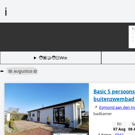
ℹ️
🧑🏽‍🤝‍🧑🏻Wie
⬅️
📅 augustus
❎
Basic 5 persoon
buitenzwembad
📍
Egmond aan den H
badkamer
Fri
S
07 Aug
08 
4 dagen
€942