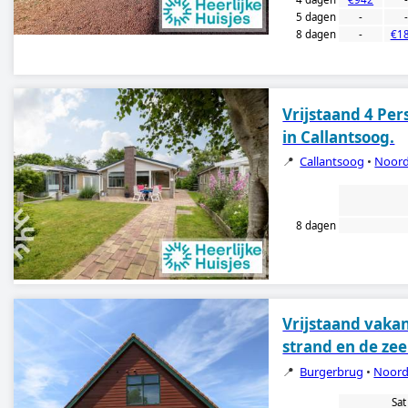
5 dagen
-
8 dagen
-
€1
Vrijstaand 4 Per
in Callantsoog.
📍
Callantsoog
•
Noord
8 dagen
Vrijstaand vakan
strand en de zee
📍
Burgerbrug
•
Noord
Sat