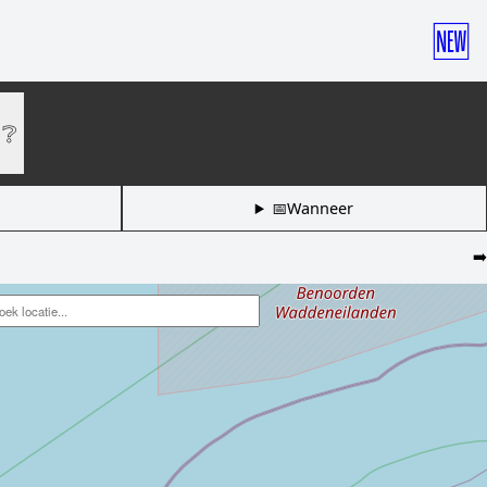
🆕
❔
📅Wanneer
➡️