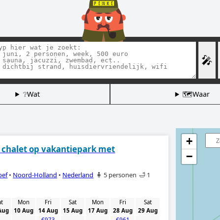
🎤
❔Wat
🗺️Waar
+
s chalet op vakantiepark met
−
oef
•
Noord-Holland
•
Nederland
🧍 5 personen
🛁 1
at
Mon
Fri
Sat
Mon
Fri
Sat
Aug
10 Aug
14 Aug
15 Aug
17 Aug
28 Aug
29 Aug
-
-
€973
-
-
€961
-