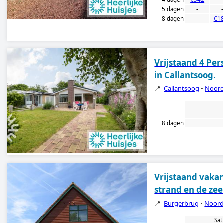
5 dagen
-
8 dagen
-
€1
Vrijstaand 4 Per
in Callantsoog.
📍
Callantsoog
•
Noord
8 dagen
Vrijstaand vakan
strand en de zee
📍
Burgerbrug
•
Noord
Sat