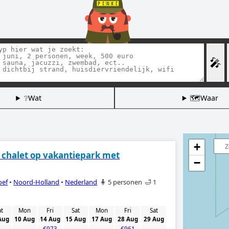
🎤
❔Wat
🗺️Waar
+
s chalet op vakantiepark met
−
oef
•
Noord-Holland
•
Nederland
🧍 5 personen
🛁 1
at
Mon
Fri
Sat
Mon
Fri
Sat
Aug
10 Aug
14 Aug
15 Aug
17 Aug
28 Aug
29 Aug
-
-
€973
-
-
€961
-