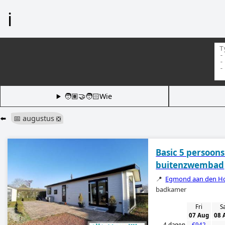
ℹ️
🧑🏽‍🤝‍🧑🏻Wie
⬅️
📅 augustus
❎
Basic 5 persoon
buitenzwembad
📍
Egmond aan den H
badkamer
Fri
S
07 Aug
08 
4 dagen
€942