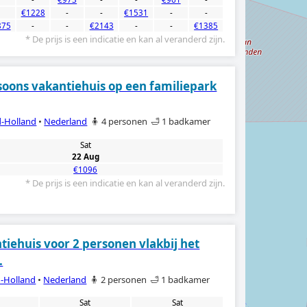
-
€1228
-
-
€1531
-
-
875
-
-
€2143
-
-
€1385
* De prijs is een indicatie en kan al veranderd zijn.
soons vakantiehuis op een familiepark
-Holland
•
Nederland
🧍 4 personen
🛁 1 badkamer
Sat
22 Aug
€1096
* De prijs is een indicatie en kan al veranderd zijn.
tiehuis voor 2 personen vlakbij het
.
-Holland
•
Nederland
🧍 2 personen
🛁 1 badkamer
Sat
Sat