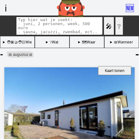
ℹ️
🆕
🎤
❔
🧑🏽‍🤝‍🧑🏻Wie
❔Wat
🗺️Waar
📅Wanneer
⬅️
📅 augustus
➡️
❎
Kaart tonen