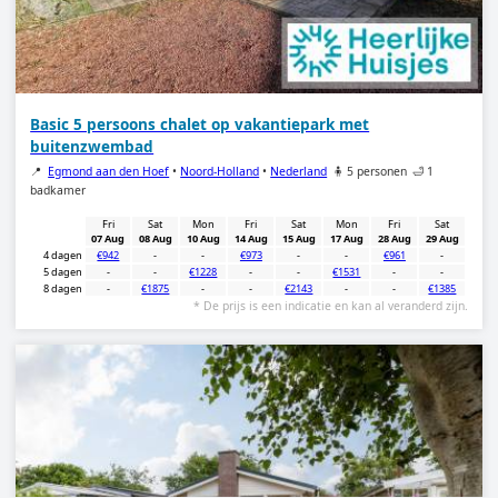
Basic 5 persoons chalet op vakantiepark met
buitenzwembad
📍
Egmond aan den Hoef
•
Noord-Holland
•
Nederland
🧍 5 personen
🛁 1
badkamer
Fri
Sat
Mon
Fri
Sat
Mon
Fri
Sat
07 Aug
08 Aug
10 Aug
14 Aug
15 Aug
17 Aug
28 Aug
29 Aug
4 dagen
€942
-
-
€973
-
-
€961
-
5 dagen
-
-
€1228
-
-
€1531
-
-
8 dagen
-
€1875
-
-
€2143
-
-
€1385
* De prijs is een indicatie en kan al veranderd zijn.