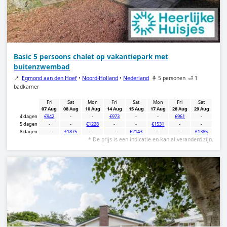
Basic 5 persoons chalet op vakantiepark met
buitenzwembad
📍
Egmond aan den Hoef
•
Noord-Holland
•
Nederland
🧍 5 personen
🛁 1
badkamer
Fri
Sat
Mon
Fri
Sat
Mon
Fri
Sat
07 Aug
08 Aug
10 Aug
14 Aug
15 Aug
17 Aug
28 Aug
29 Aug
4 dagen
€942
-
-
€973
-
-
€961
-
5 dagen
-
-
€1228
-
-
€1531
-
-
8 dagen
-
€1875
-
-
€2143
-
-
€1385
* De prijs is een indicatie en kan al veranderd zijn.