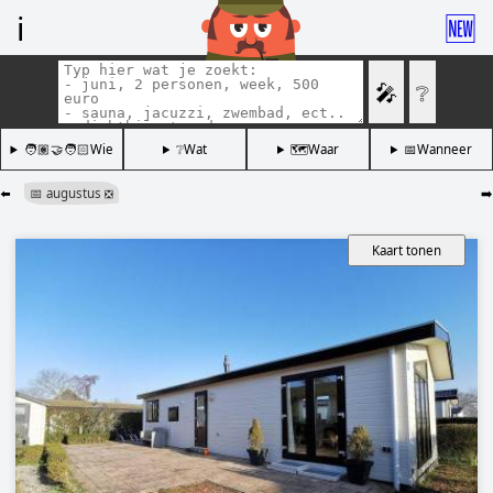
ℹ️
🆕
🎤
❔
🧑🏽‍🤝‍🧑🏻Wie
❔Wat
🗺️Waar
📅Wanneer
⬅️
📅 augustus
➡️
❎
Kaart tonen