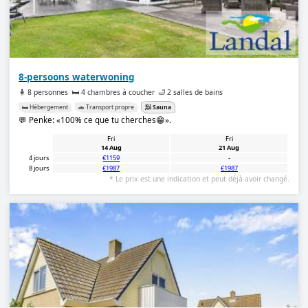
8-persoons waterwoning
🧍 8 personnes
🛏️ 4 chambres à coucher
🛁 2 salles de bains
🛏️ Hébergement
🚗 Transport propre
🧖 Sauna
💬 Penke:
100% ce que tu cherches😁
.
Fri
Fri
14 Aug
21 Aug
4 jours
€1159
-
8 jours
€1987
€1987
* Le prix est une indication et peut déjà avoir changé.