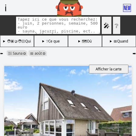
ℹ️
🆕
🎤
❔
🧑🏽‍🤝‍🧑🏻Qui
❔Ce que
🗺️Où
📅Quand
⬅️
🧖 Sauna
📅 août
➡️
❎
❎
Afficher la carte