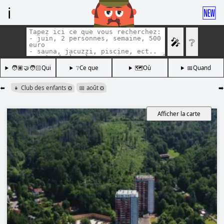
ℹ️
🆕
🎤
❔
🧑🏽‍🤝‍🧑🏻Qui
❔Ce que
🗺️Où
📅Quand
⬅️
👧 Club des enfants
📅 août
➡️
❎
❎
Afficher la carte