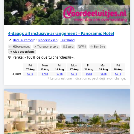
4-daags all inclusive-arrangement - Panoramic Hotel
📍
Bad Lauterberg
•
Nedersaksen
•
Duitsland
🛏️ Hébergement
🚗 Transport propre
🧖 Sauna
📶 Wifi
🌞 Bien-être
👧 Club des enfants
💬 Penke:
100% ce que tu cherches😁
.
Fri
Mon
Fri
Mon
Fri
Mon
Fri
07 Aug
10 Aug
14 Aug
17 Aug
21 Aug
24 Aug
28 Aug
4 jours
€718
€718
€718
€618
€618
€618
€618
* Le prix est une indication et peut déjà avoir changé.