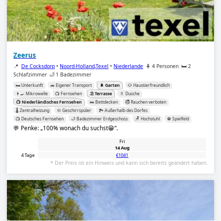
Zeerus
📍
De Cocksdorp
•
Noord-Holland,Texel
•
Niederlande
🧍 4 Personen
🛏️ 2
Schlafzimmer
🛁 1 Badezimmer
🛏️ Unterkunft
🚗 Eigener Transport
🌲 Garten
🐶 Haustierfreundlich
👨‍🍳 Mikrowelle
📺 Fernsehen
⛱️ Terrasse
🚿 Dusche
📺 Niederländisches Fernsehen
🛌 Bettdecken
🚭 Rauchen verboten
🌡️ Zentralheizung
🧼 Geschirrspüler
🏞️ Außerhalb des Dorfes
📺 Deutsches Fernsehen
🛁 Badezimmer Erdgeschoss
🪑 Hochstuhl
⚽️ Spielfeld
💬 Penke:
100% wonach du suchst😁
.
Fri
14 Aug
4 Tage
€1041
* Der Preis ist ein Hinweis und kann sich bereits geändert haben.