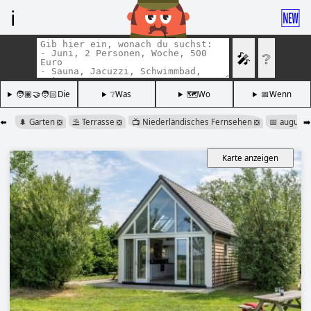
ℹ️
🆕
🎤
❔
🧑🏽‍🤝‍🧑🏻Die
❔Was
🗺️Wo
📅Wenn
⬅️
🌲 Garten
⛱️ Terrasse
📺 Niederländisches Fernsehen
📅 august
➡️
❎
❎
❎
Karte anzeigen