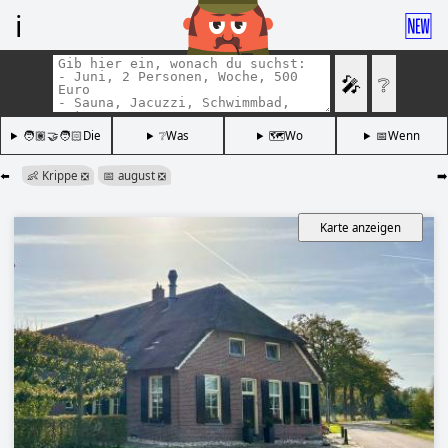
ℹ️
🆕
🎤
❔
🧑🏽‍🤝‍🧑🏻Die
❔Was
🗺️Wo
📅Wenn
⬅️
👶 Krippe
📅 august
➡️
❎
❎
Karte anzeigen