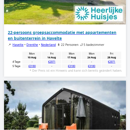
22-persoons groepsaccommodatie met appartementen
en buitenterrein in Havelte
📍
Havelte
•
Drenthe
•
Nederland
🧍 22 Personen
🛁 5 badezimmer
Mon
Fri
Mon
Mon
Fri
10 Aug
14 Aug
17 Aug
24 Aug
28 Aug
4 Tage
-
€2971
-
-
€2971
5 Tage
€3180
-
€3180
€3180
-
* Der Preis ist ein Hinweis und kann sich bereits geändert haben.