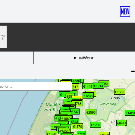
🆕
❔
📅Wenn
➡️
€2476
€1681
€1719
€1124
€1885
€1061
€1009
€1308
€1461
€1308
€1009
€1545
€1377
€1308
€1261
€1308
€1461
€1261
€1461
€1009
€1219
€1545
€1219
€1009
€1377
€1308
€1282
€1198
€1461
€1198
€1198
€1308
€1377
€1308
€1282
€1009
€1287
€695
€776
€528
€827
€827
€827
€827
€827
€827
€908
€2971
€1155
€655
€1275
€1451
€1214
€1278
€1586
€1445
€763
€763
€1612
€1538
€1732
€1470
€1470
€1538
€1365
€1617
€1681
€847
€894
€612
€888
€697
€652
€612
€676
€529
€894
€597
€484
€1053
€952
€666
€1549
€1565
€1241
€503
€2258
€575
€1445
€583
€593
€667
€867
€1003
€1233
€450
€863
€638
€591
€2005
€1131
€1940
€1940
€1498
€2768
€2768
€2367
€3160
€650
€921
€2156
€2156
€3051
€668
€1432
€888
€737
€2777
€2383
€2593
€1250
€1420
€1619
€1342
€1726
€1813
€1488
€1057
€1033
€1221
€987
€1080
€1221
€1080
€1324
€1513
€1258
€1140
€1733
€1838
€1822
€1848
€1041
€1880
€1558
€843
€1140
€534
€1188
€1188
€558
€558
€644
€417
€1536
€1147
€1393
€1296
€1560
€869
€1483
€1370
€1948
€1477
€1283
€1283
€1068
€1336
€1585
€853
€3222
€1870
€1755
€635
€2404
€1970
€499
€611
€593
€611
€1340
€611
€546
€1340
€611
€536
€1208
€536
€1910