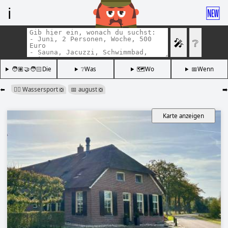
ℹ️
🆕
🎤
❔
🧑🏽‍🤝‍🧑🏻Die
❔Was
🗺️Wo
📅Wenn
⬅️
🏄‍♂️ Wassersport
📅 august
➡️
❎
❎
Karte anzeigen