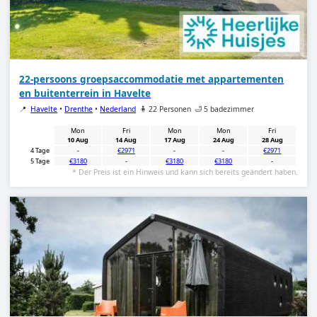
22-persoons groepsaccommodatie met appartementen
en buitenterrein in Havelte
📍
Havelte
•
Drenthe
•
Nederland
🧍 22 Personen
🛁 5 badezimmer
Mon
Fri
Mon
Mon
Fri
10 Aug
14 Aug
17 Aug
24 Aug
28 Aug
4 Tage
-
€2971
-
-
€2971
5 Tage
€3180
-
€3180
€3180
-
* Der Preis ist ein Hinweis und kann sich bereits geändert haben.