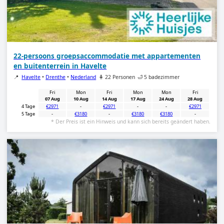
22-persoons groepsaccommodatie met appartementen
en buitenterrein in Havelte
📍
Havelte
•
Drenthe
•
Nederland
🧍 22 Personen
🛁 5 badezimmer
Fri
Mon
Fri
Mon
Mon
Fri
07 Aug
10 Aug
14 Aug
17 Aug
24 Aug
28 Aug
4 Tage
€2971
-
€2971
-
-
€2971
5 Tage
-
€3180
-
€3180
€3180
-
* Der Preis ist ein Hinweis und kann sich bereits geändert haben.