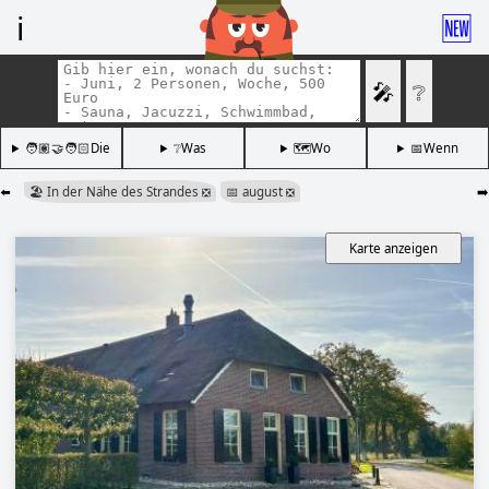
ℹ️
🆕
🎤
❔
🧑🏽‍🤝‍🧑🏻Die
❔Was
🗺️Wo
📅Wenn
⬅️
🏖️ In der Nähe des Strandes
📅 august
➡️
❎
❎
Karte anzeigen