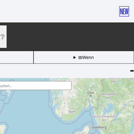
🆕
❔
📅Wenn
➡️