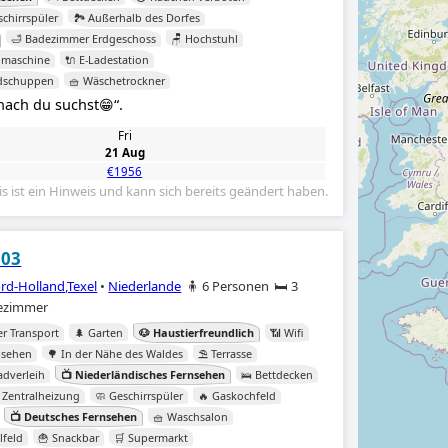
schirrspüler
🏞️ Außerhalb des Dorfes
🛁 Badezimmer Erdgeschoss
🪑 Hochstuhl
hmaschine
🔌 E-Ladestation
adschuppen
🧺 Wäschetrockner
ach du suchst😁
.
Fri
21 Aug
€1956
is ist ein Hinweis und kann sich bereits geändert haben.
503
rd-Holland,Texel
•
Niederlande
🧍 6 Personen
🛏️ 3
dezimmer
er Transport
🌲 Garten
🐶 Haustierfreundlich
📶 Wifi
nsehen
🌳 In der Nähe des Waldes
⛱️ Terrasse
radverleih
📺 Niederländisches Fernsehen
🛌 Bettdecken
️ Zentralheizung
🧼 Geschirrspüler
🔥 Gaskochfeld
📺 Deutsches Fernsehen
🧺 Waschsalon
lfeld
🍟 Snackbar
🛒 Supermarkt