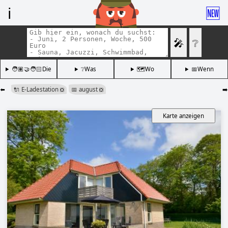
ℹ️
🆕
🎤
❔
🧑🏽‍🤝‍🧑🏻Die
❔Was
🗺️Wo
📅Wenn
⬅️
🔌 E-Ladestation
📅 august
➡️
❎
❎
Karte anzeigen