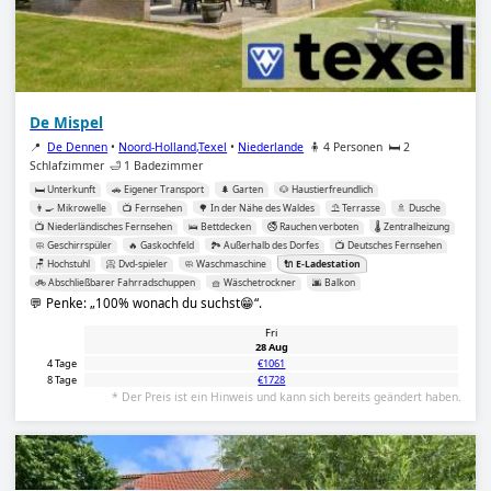
De Mispel
📍
De Dennen
•
Noord-Holland,Texel
•
Niederlande
🧍 4 Personen
🛏️ 2
Schlafzimmer
🛁 1 Badezimmer
🛏️ Unterkunft
🚗 Eigener Transport
🌲 Garten
🐶 Haustierfreundlich
👨‍🍳 Mikrowelle
📺 Fernsehen
🌳 In der Nähe des Waldes
⛱️ Terrasse
🚿 Dusche
📺 Niederländisches Fernsehen
🛌 Bettdecken
🚭 Rauchen verboten
🌡️ Zentralheizung
🧼 Geschirrspüler
🔥 Gaskochfeld
🏞️ Außerhalb des Dorfes
📺 Deutsches Fernsehen
🪑 Hochstuhl
📀 Dvd-spieler
🧼 Waschmaschine
🔌 E-Ladestation
🚲 Abschließbarer Fahrradschuppen
🧺 Wäschetrockner
🌆 Balkon
💬 Penke:
100% wonach du suchst😁
.
Fri
28 Aug
4 Tage
€1061
8 Tage
€1728
* Der Preis ist ein Hinweis und kann sich bereits geändert haben.